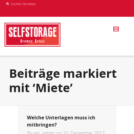
Suchen Sie etwas
Beiträge markiert
mit ‘Miete’
Welche Unterlagen muss ich
mitbringen?
By
wp_admin
on
20. Dezember 2013